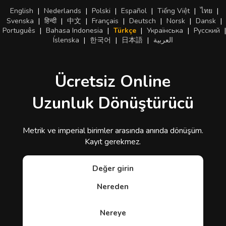
English
|
Nederlands
|
Polski
|
Español
|
Tiếng Việt
|
ไทย
|
Svenska
|
हिन्दी
|
中文
|
Français
|
Deutsch
|
Norsk
|
Dansk
|
Português
|
Bahasa Indonesia
|
Türkçe
|
Українська
|
Русский
|
Íslenska
|
한국어
|
日本語
|
العربية
Ücretsiz Online
Uzunluk Dönüştürücü
Metrik ve imperial birimler arasında anında dönüşüm.
Kayıt gerekmez.
Değer girin
Nereden
Nereye