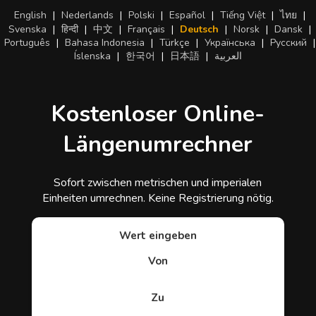
English
|
Nederlands
|
Polski
|
Español
|
Tiếng Việt
|
ไทย
|
Svenska
|
हिन्दी
|
中文
|
Français
|
Deutsch
|
Norsk
|
Dansk
|
Português
|
Bahasa Indonesia
|
Türkçe
|
Українська
|
Русский
|
Íslenska
|
한국어
|
日本語
|
العربية
Kostenloser Online-
Längenumrechner
Sofort zwischen metrischen und imperialen
Einheiten umrechnen. Keine Registrierung nötig.
Wert eingeben
Von
Zu